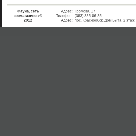
Фауна, сеть
Адрес:
Громова, 17
зоомагазинов ©
Телефон:
(383) 335-06-35
2012
Адрес:
пос. Краснообск, Дом Быта, 2 этаж