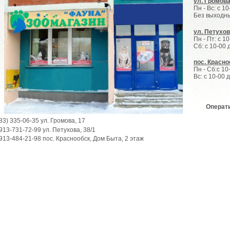
ул.
Громова
Пн - Вс: с 1
Без выход
ул.
Петухова
Пн - Пт: с 1
Сб: с 10-00 
пос. Красно
Пн - Сб:с 10
Вс: с 10-00 
Операти
83) 335-06-35 ул. Громова, 17
913-731-72-99 ул. Петухова, 38/1
913-484-21-98 пос. Краснообск, Дом Быта, 2 этаж