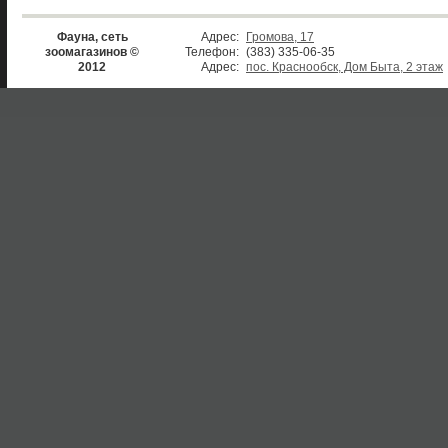
Фауна, сеть
Адрес:
Громова, 17
зоомагазинов ©
Телефон:
(383) 335-06-35
2012
Адрес:
пос. Краснообск, Дом Быта, 2 этаж